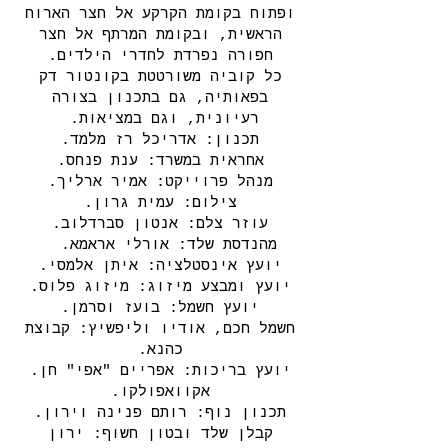
ופתוח בקומת הקרקע אל חצר הארוח
הראשית, ובקומת המרתף אל חצר
חפורה נפרדת לחדרי הילדים.
כל קוביה משורטטת בקונטור דק
בפאותיה, גם בתכנון בצורה
רעיונית, וגם במציאות.
תכנון: אדריכל רז מלמד.
אחראית במשרד: ענת פנחס.
מנהל פרוייקט: אמיר ארליך.
צילום: עמית גרון.
עוזר צלם: אנטון סברדלוב.
מהנדסת שלד: אורלי אראמא.
יועץ אינסטלציה: איתן אלמסי.
יועץ ומבצע מיזוג: מיזוג פלוס.
יועץ חשמל: בועז וסרמן.
חשמל חכם, אודיו וליפשיץ: קבוצת
כהנא.
יועץ בריכות: אפריים "אפי" חן.
אקוואפולקו.
תכנון נוף: רותם פנינה וירון.
קבלן שלד ובטון חשוף: ירון