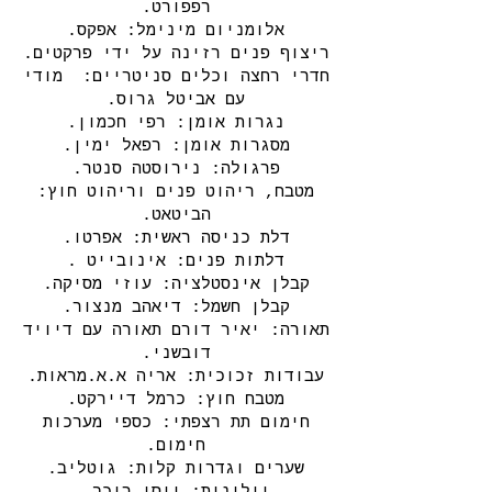
רפפורט.
אלומניום מינימל: אפקס.
ריצוף פנים רזינה על ידי פרקטים.
חדרי רחצה וכלים סניטריים: מודי
עם אביטל גרוס.
נגרות אומן: רפי חכמון.
מסגרות אומן: רפאל ימין.
פרגולה: נירוסטה סנטר.
מטבח, ריהוט פנים וריהוט חוץ:
הביטאט.
דלת כניסה ראשית: אפרטו.
דלתות פנים: אינובייט .
קבלן אינסטלציה: עוזי מסיקה.
קבלן חשמל: דיאהב מנצור.
תאורה: יאיר דורם תאורה עם דיויד
דובשני.
עבודות זכוכית: אריה א.א.מראות.
מטבח חוץ: כרמל דיירקט.
חימום תת רצפתי: כספי מערכות
חימום.
שערים וגדרות קלות: גוטליב.