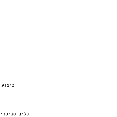
ביצוע 
כלים סניטריים: MODY מודי עם אביטל גרוס, חזי בנק עם