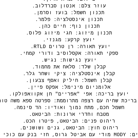
עוזר צלם: אנטון סברדלוב.
תכנון חשמל: בועז וסרמן.
תכנון אינסטלציה: פלמר.
תכנון נוף: חיים כהן.
תכנון מיזוג: חגי מיזוג פלוס.
יועץ קרקע: מגנזי.
יועץ תאורה: רן טרוים RTLD.
ספקי תאורה: אקסלוסיב ודורי קמחי.
יועץ נגישות: נגיש.
קבלן שלד: סלאח את מחמוד.
קבלן אינסטלציה: ציקי ושחר גלר.
קבלן חשמל: חיליק ואסף צבעון.
אלומניום מינימל: אפקס פיין.
יועץ בריכה: אפי "אפריים" חן אקוואפולקו.
בריכת שחיה עם רצפה מתרוממת: ספרטה ספא משה טור
חשמל חכם, מתח נמוך ואודיו: הד סינמה.
מטבח וחדרי ארונות: הביטאט.
ריהוט פנים: הביטאט, פיטרו הכט.
ריהוט חוץ: הביטאט, גנים ושושנים.
 כוכי שלייפשטיין.