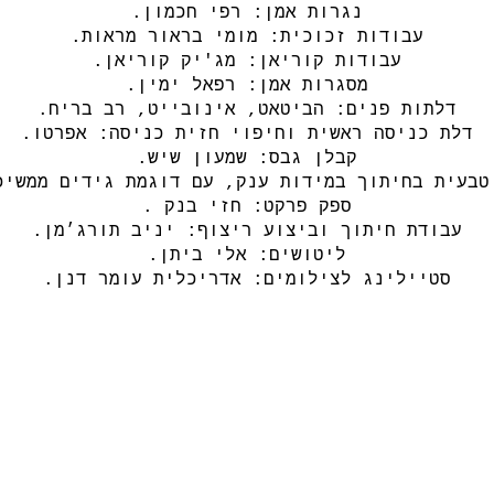
נגרות אמן: רפי חכמון.
עבודות זכוכית: מומי בראור מראות.
עבודות קוריאן: מג'יק קוריאן.
מסגרות אמן: רפאל ימין.
דלתות פנים: הביטאט, אינובייט, רב בריח.
דלת כניסה ראשית וחיפוי חזית כניסה: אפרטו.
קבלן גבס: שמעון שיש.
טבעית בחיתוך במידות ענק, עם דוגמת גידים ממשיכ
ספק פרקט: חזי בנק .
עבודת חיתוך וביצוע ריצוף: יניב תורג׳מן.
ליטושים: אלי ביתן.
סטיילינג לצילומים: אדריכלית עומר דנן.